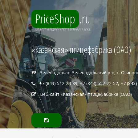
PriceShop
.ru
КАТАЛОГ ПРЕДПРИЯТИЙ ЗЕЛЕНОДОЛЬСКА
«Казанская» птицефабрика (ОАО)
Зеленодольск, Зеленодольский р-н, с. Осинов
+7 (843) 512-24-89, +7 (843) 557-72-52, +7 (843)
Веб-сайт «Казанская» птицефабрика (ОАО)