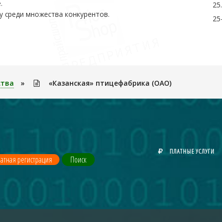
.
25
у среди множества конкурентов.
25
ства
»
«Казанская» птицефабрика (ОАО)
ПЛАТНЫЕ УСЛУГИ
атная регистрация
Поиск