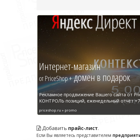
Интернет-магазин
домен в подарок
от PriceShop +
Рекламное продвижение Вашего сайта от Pri
КОНТРОЛЬ позиций, еженедельный отчёт +7 
priceshop.ru » promo
Добавить
прайс-лист
.
Если Вы являетесь представителем
предприят