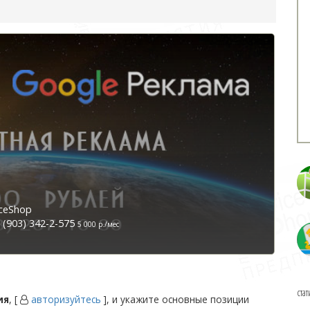
ceShop
(903) 342-2-575
5 000 р./мес
стат
ия
, [
авторизуйтесь
], и укажите основные позиции