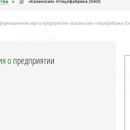
ства
»
«Казанская» птицефабрика (ОАО)
ормационная карта предприятия «Казанская» птицефабрика (О
я о
предприятии