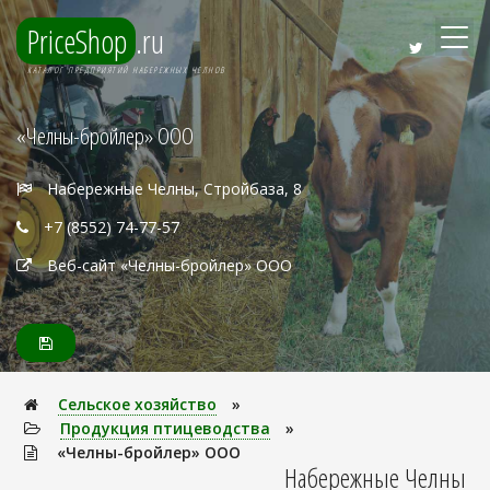
PriceShop
.ru
КАТАЛОГ ПРЕДПРИЯТИЙ НАБЕРЕЖНЫХ ЧЕЛНОВ
«Челны-бройлер» ООО
Набережные Челны, Стройбаза, 8
+7 (8552) 74-77-57
Веб-сайт «Челны-бройлер» ООО
Сельское хозяйство
»
Продукция птицеводства
»
«Челны-бройлер» ООО
Набережные Челны