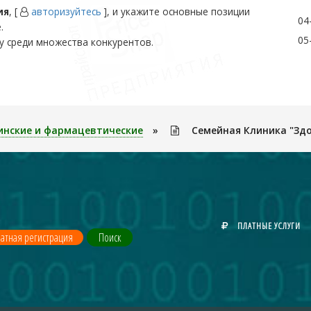
ия
, [
авторизуйтесь
], и укажите основные позиции
04
.
05
у среди множества конкурентов.
инские и фармацевтические
»
Семейная Клиника "Зд
ПЛАТНЫЕ УСЛУГИ
атная регистрация
Поиск