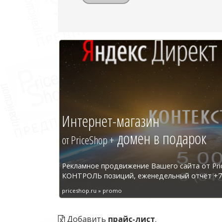
Интернет-магазин
домен в подарок
от PriceShop +
Рекламное продвижение Вашего сайта от Pri
КОНТРОЛЬ позиций, еженедельный отчёт +7 
priceshop.ru » promo
Добавить
прайс-лист
.