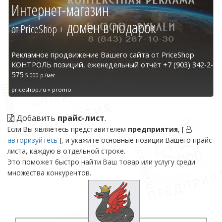
Интернет-магазин
домен в подарок
от PriceShop +
Рекламное продвижение Вашего сайта от PriceShop
КОНТРОЛЬ позиций, еженедельный отчёт +7 (903) 342-2-
575
5 000 р./мес
priceshop.ru » promo
Добавить
прайс-лист
.
Если Вы являетесь представителем
предприятия
, [
авторизуйтесь
], и укажите основные позиции Вашего прайс-
листа, каждую в отдельной строке.
Это поможет быстро найти Ваш товар или услугу среди
множества конкурентов.