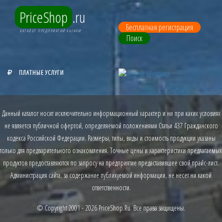
PriceShop
.ru
Бесплатная регистрация
КАТАЛОГ ПРЕДПРИЯТИЙ КАЗАНИ
Поиск
ПЛАТНЫЕ УСЛУГИ
Данный каталог носит исключительно информационный характер и ни при каких условиях
не является публичной офертой, определяемой положениями Статьи 437 Гражданского
кодекса Российской Федерации. Размеры, типы, виды и стоимость продукции указаны
только для предварительного ознакомления. Точные цены и характеристики предлагаемых
продуктов предоставляются по запросу на предприятие предаставившее свой прайс-лист.
Администрация сайта, за содержание публикуемой информации, не несет ни какой
ответственности.
© Copyright 2001 - 2026
PriceShop.Ru
. Все права защищены.