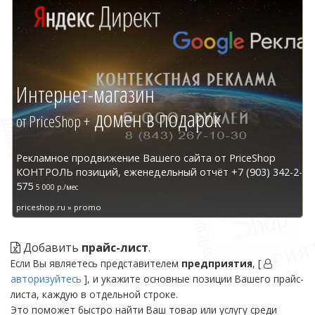
Интернет-магазин
домен в подарок
от PriceShop +
Рекламное продвижение Вашего сайта от PriceShop
КОНТРОЛЬ позиций, еженедельный отчёт +7 (903) 342-2-
575
5 000 р./мес
priceshop.ru » promo
Добавить
прайс-лист
.
Если Вы являетесь представителем
предприятия
, [
авторизуйтесь
], и укажите основные позиции Вашего прайс-
листа, каждую в отдельной строке.
Это поможет быстро найти Ваш товар или услугу среди