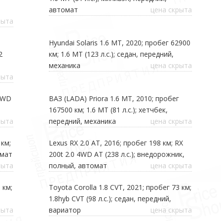
автомат
цена скрыта
рыта
Hyundai Solaris 1.6 MT, 2020; пробег 62900
2
км; 1.6 MT (123 л.с.); седан, передний,
механика
цена скрыта
рыта
 AWD
ВАЗ (LADA) Priora 1.6 МТ, 2010; пробег
167500 км; 1.6 МТ (81 л.с.); хетчбек,
рыта
передний, механика
цена скрыта
 км;
Lexus RX 2.0 AT, 2016; пробег 198 км; RX
омат
200t 2.0 4WD AT (238 л.с.); внедорожник,
рыта
полный, автомат
цена скрыта
 км;
Toyota Corolla 1.8 CVT, 2021; пробег 73 км;
,
1.8hyb CVT (98 л.с.); седан, передний,
рыта
вариатор
цена скрыта