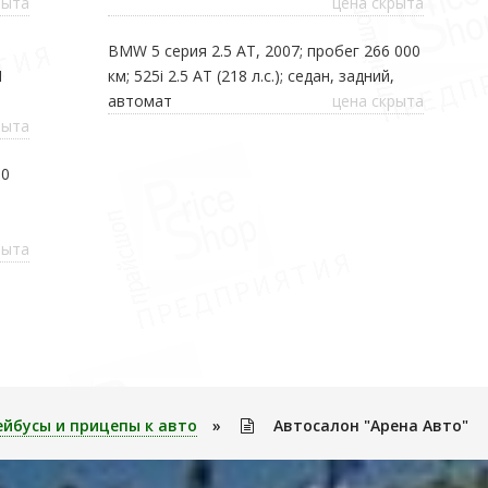
рыта
цена скрыта
BMW 5 серия 2.5 AT, 2007; пробег 266 000
1
км; 525i 2.5 AT (218 л.с.); седан, задний,
автомат
цена скрыта
рыта
00
рыта
ейбусы и прицепы к авто
»
Автосалон "Арена Авто"