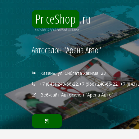
PriceShop
.ru
КАТАЛОГ ПРЕДПРИЯТИЙ КАЗАНИ
Автосалон "Арена Авто"
Казань, ул. Сибгата Хакима, 23
+7 (843) 240-66-22,+7 (966) 240-66-22, +7 (843)
Веб-сайт Автосалон "Арена Авто"