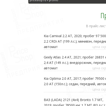
priceshop.ru » promo
П
В прайс-лис
Kia Carnival 2.2 AT, 2020; пробег 97 500
2.2 CRDi AT (199 л.с.); минивэн, передн
автомат
цена ск
Geely Atlas 2.4 AT, 2021; пробег 26831 
2.4 AT (149 л.с.); внедорожник, передн
автомат
цена ск
Kia Optima 2.0 AT, 2017; пробег 79500 
2.0 AT (150л.с.); седан, передний, авт
цена ск
ВАЗ (LADA) 2121 (4x4) Bronto 1.7 MT,
2019; пробег 78500 км; 1.7 MT (83 л.с.);