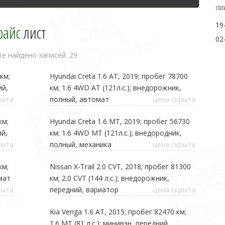
стат
19
райс
лист
02
те найдено записей: 29
км;
Hyundai Creta 1.6 AT, 2019; пробег 78700
ий,
км; 1.6 4WD AT (121л.с.); внедорожник,
рыта
полный, автомат
цена скрыта
км;
Hyundai Creta 1.6 MT, 2019; пробег 56730
ий,
км; 1.6 4WD MT (121л.с.); внедородник,
рыта
полный, механика
цена скрыта
км;
Nissan X-Trail 2.0 CVT, 2018; пробег 81300
омат
км; 2.0 CVT (144 л.с.); внедорожник,
рыта
передний, вариатор
цена скрыта
Kia Venga 1.6 AT, 2015; пробег 82470 км;
1.6 MT (81 л.с.); минивэн, передний,