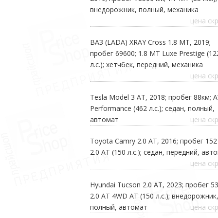
внедорожник, полный, механика
цена ск
ВАЗ (LADA) XRAY Cross 1.8 MT, 2019;
пробег 69600; 1.8 MT Luxe Prestige (12
л.с.); хетчбек, передний, механика
цена ск
Tesla Model 3 AT, 2018; пробег 88км;
Performance (462 л.с.); седан, полный,
автомат
цена ск
Toyota Camry 2.0 AT, 2016; пробег 152
2.0 AT (150 л.с.); седан, передний, авт
цена ск
Hyundai Tucson 2.0 АТ, 2023; пробег 53
2.0 АТ 4WD AT (150 л.с.); внедорожник
полный, автомат
цена ск