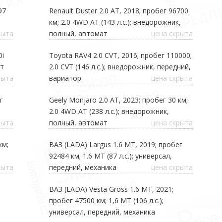
97
Renault Duster 2.0 AT, 2018; пробег 96700
км; 2.0 4WD AT (143 л.с.); внедорожник,
рыта
полный, автомат
цена скрыта
0i
Toyota RAV4 2.0 CVT, 2016; пробег 110000;
ат
2.0 CVT (146 л.с.); внедорожник, передний,
рыта
вариатор
цена скрыта
г
Geely Monjaro 2.0 AT, 2023; пробег 30 км;
2.0 4WD AT (238 л.с.); внедорожник,
рыта
полный, автомат
цена скрыта
км;
ВАЗ (LADA) Largus 1.6 MT, 2019; пробег
92484 км; 1.6 MT (87 л.с.); универсал,
рыта
передний, механика
цена скрыта
ВАЗ (LADA) Vesta Gross 1.6 МТ, 2021;
пробег 47500 км; 1,6 МТ (106 л.с.);
универсал, передний, механика