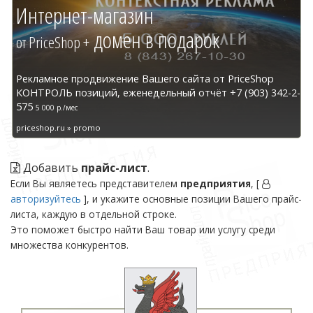
Интернет-магазин
домен в подарок
от PriceShop +
Рекламное продвижение Вашего сайта от PriceShop
КОНТРОЛЬ позиций, еженедельный отчёт +7 (903) 342-2-
575
5 000 р./мес
priceshop.ru » promo
Добавить
прайс-лист
.
Если Вы являетесь представителем
предприятия
, [
авторизуйтесь
], и укажите основные позиции Вашего прайс-
листа, каждую в отдельной строке.
Это поможет быстро найти Ваш товар или услугу среди
множества конкурентов.