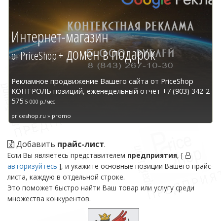
Интернет-магазин
домен в подарок
от PriceShop +
Рекламное продвижение Вашего сайта от PriceShop
КОНТРОЛЬ позиций, еженедельный отчёт +7 (903) 342-2-
575
5 000 р./мес
priceshop.ru » promo
Добавить
прайс-лист
.
Если Вы являетесь представителем
предприятия
, [
авторизуйтесь
], и укажите основные позиции Вашего прайс-
листа, каждую в отдельной строке.
Это поможет быстро найти Ваш товар или услугу среди
множества конкурентов.