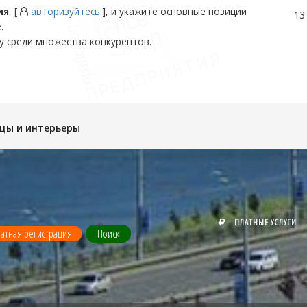
ия
, [
авторизуйтесь
], и укажите основные позиции
13
.
у среди множества конкурентов.
цы и интерьеры
ПЛАТНЫЕ УСЛУГИ
атная регистрация
Поиск