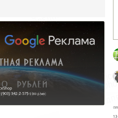
ceShop
(903) 342-2-575
5 000 р./мес
стат
13