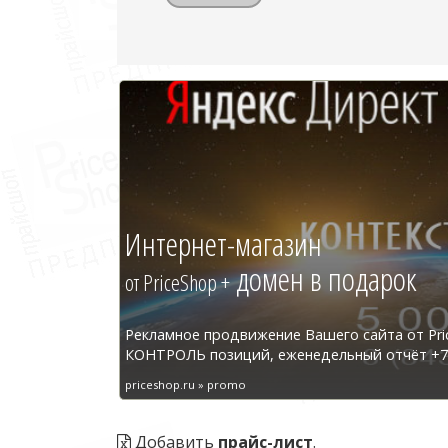
Интернет-магазин
домен в подарок
от PriceShop +
Рекламное продвижение Вашего сайта от Pri
КОНТРОЛЬ позиций, еженедельный отчёт +7 
priceshop.ru » promo
Добавить
прайс-лист
.