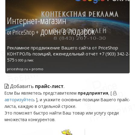
Интернет-магазин
домен в подарок
от PriceShop +
Рекламное продвижение Вашего сайта от PriceShop
КОНТРОЛЬ позиций, еженедельный отчёт +7 (903) 342-2-
575
5 000 р./мес
priceshop.ru » promo
Добавить
прайс-лист
.
Если Вы являетесь представителем
предприятия
, [
авторизуйтесь
], и укажите основные позиции Вашего прайс-
листа, каждую в отдельной строке.
Это поможет быстро найти Ваш товар или услугу среди
множества конкурентов.