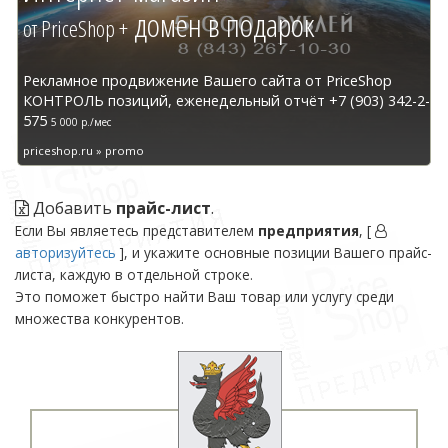
домен в подарок
от PriceShop +
Рекламное продвижение Вашего сайта от PriceShop
КОНТРОЛЬ позиций, еженедельный отчёт +7 (903) 342-2-
575
5 000 р./мес
priceshop.ru » promo
Добавить
прайс-лист
.
Если Вы являетесь представителем
предприятия
, [
авторизуйтесь
], и укажите основные позиции Вашего прайс-
листа, каждую в отдельной строке.
Это поможет быстро найти Ваш товар или услугу среди
множества конкурентов.