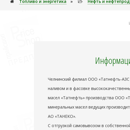
Топливо и энеpгетика
»
Нефть и нефтепро
Информаци
Челнинский филиал ООО «Татнефть-АЗС Ц
наливом и в фасовке высококачественн
масел «Татнефть» производства ООО «
минеральных масел ведущих производит
АО «ТАНЕКО».
С отгрузкой самовывозом в собственной