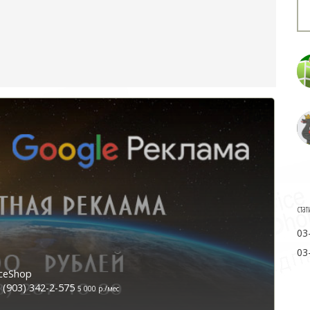
стат
03
03
ceShop
(903) 342-2-575
5 000 р./мес