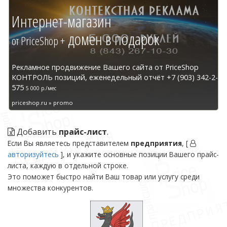
Интернет-магазин
домен в подарок
от PriceShop +
Рекламное продвижение Вашего сайта от PriceShop
КОНТРОЛЬ позиций, еженедельный отчёт +7 (903) 342-2-
575
5 000 р./мес
priceshop.ru » promo
Добавить
прайс-лист
.
Если Вы являетесь представителем
предприятия
, [
авторизуйтесь
], и укажите основные позиции Вашего прайс-
листа, каждую в отдельной строке.
Это поможет быстро найти Ваш товар или услугу среди
множества конкурентов.