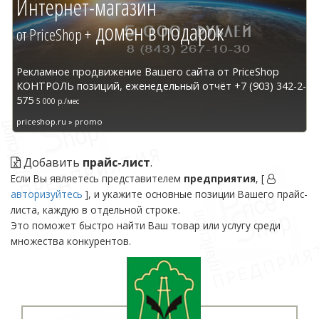
Интернет-магазин
домен в подарок
от PriceShop +
Рекламное продвижение Вашего сайта от PriceShop
КОНТРОЛЬ позиций, еженедельный отчёт +7 (903) 342-2-
575
5 000 р./мес
priceshop.ru » promo
Добавить
прайс-лист
.
Если Вы являетесь представителем
предприятия
, [
авторизуйтесь
], и укажите основные позиции Вашего прайс-
листа, каждую в отдельной строке.
Это поможет быстро найти Ваш товар или услугу среди
множества конкурентов.