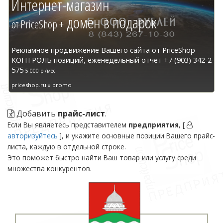
Интернет-магазин
домен в подарок
от PriceShop +
Рекламное продвижение Вашего сайта от PriceShop
КОНТРОЛЬ позиций, еженедельный отчёт +7 (903) 342-2-
575
5 000 р./мес
priceshop.ru » promo
Добавить
прайс-лист
.
Если Вы являетесь представителем
предприятия
, [
авторизуйтесь
], и укажите основные позиции Вашего прайс-
листа, каждую в отдельной строке.
Это поможет быстро найти Ваш товар или услугу среди
множества конкурентов.