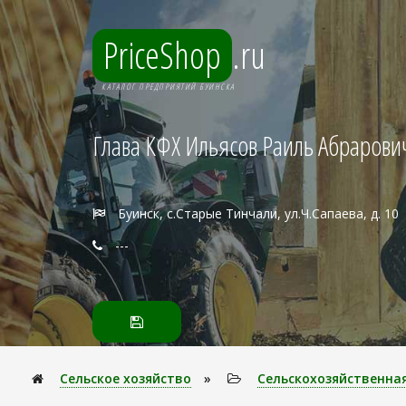
PriceShop
.ru
КАТАЛОГ ПРЕДПРИЯТИЙ БУИНСКА
Глава КФХ Ильясов Раиль Абрарови
Буинск, с.Старые Тинчали, ул.Ч.Сапаева, д. 10
---
Сельское хозяйство
»
Сельскохозяйственна