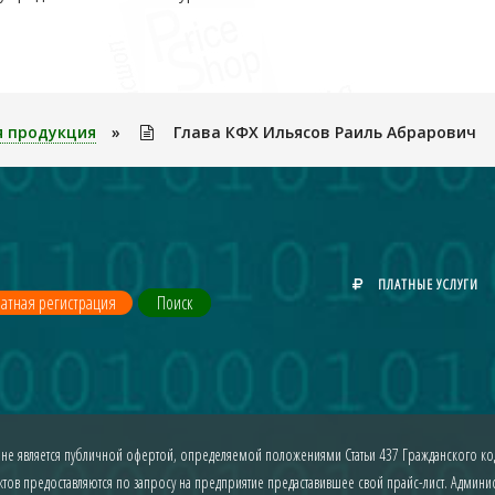
я продукция
»
Глава КФХ Ильясов Раиль Абрарович
ПЛАТНЫЕ УСЛУГИ
атная регистрация
Поиск
 не является публичной офертой, определяемой положениями Статьи 437 Гражданского код
ов предоставляются по запросу на предприятие предаставившее свой прайс-лист. Админист