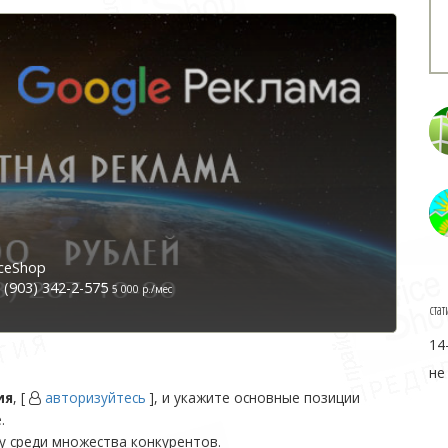
ceShop
(903) 342-2-575
5 000 р./мес
стат
14
не
ия
, [
авторизуйтесь
], и укажите основные позиции
.
у среди множества конкурентов.