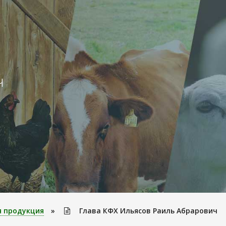
ч
я продукция
»
Глава КФХ Ильясов Раиль Абрарович