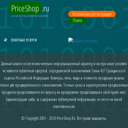
PriceShop
.ru
Бесплатная регистрация
КАТАЛОГ ПРЕДПРИЯТИЙ КУКМОРА
Поиск
ПЛАТНЫЕ УСЛУГИ
Данный каталог носит исключительно информационный характер и ни при каких условиях
не является публичной офертой, определяемой положениями Статьи 437 Гражданского
кодекса Российской Федерации. Размеры, типы, виды и стоимость продукции указаны
только для предварительного ознакомления. Точные цены и характеристики предлагаемых
продуктов предоставляются по запросу на предприятие предаставившее свой прайс-лист.
Администрация сайта, за содержание публикуемой информации, не несет ни какой
ответственности.
© Copyright 2001 - 2026
PriceShop.Ru
. Все права защищены.