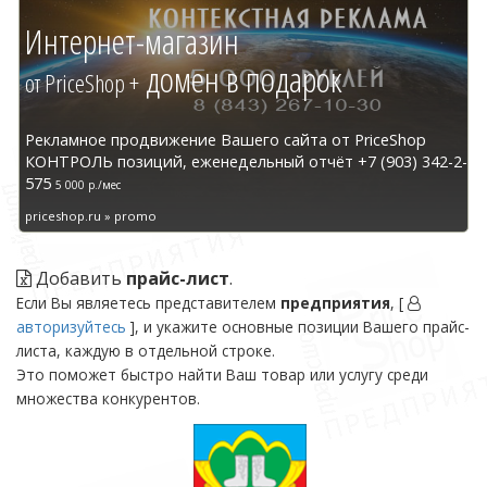
Интернет-магазин
домен в подарок
от PriceShop +
Рекламное продвижение Вашего сайта от PriceShop
КОНТРОЛЬ позиций, еженедельный отчёт +7 (903) 342-2-
575
5 000 р./мес
priceshop.ru » promo
Добавить
прайс-лист
.
Если Вы являетесь представителем
предприятия
, [
авторизуйтесь
], и укажите основные позиции Вашего прайс-
листа, каждую в отдельной строке.
Это поможет быстро найти Ваш товар или услугу среди
множества конкурентов.