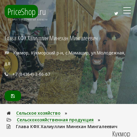
PriceShop
.ru
КАТАЛОГ ПРЕДПРИЯТИЙ КУКМОРА
Глава КФХ Халиуллин Минехан Мингалеевич
Кукмор, Кукморский р-н, с.Мамашир, ул.Молодежная,
д.8
+7 (84364) 3-66-67
Сельское хозяйство
»
Сельскохозяйственная продукция
»
Глава КФХ Халиуллин Минехан Мингалеевич
Кукмор