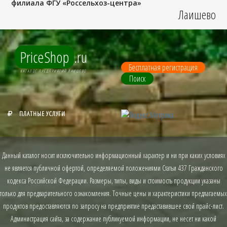
филиала ФГУ «Россельхоз-центра»
Лаишево
PriceShop
.ru
Бесплатная регистрация
КАТАЛОГ ПРЕДПРИЯТИЙ ЛАИШЕВО
Поиск
ПЛАТНЫЕ УСЛУГИ
Данный каталог носит исключительно информационный характер и ни при каких условиях
не является публичной офертой, определяемой положениями Статьи 437 Гражданского
кодекса Российской Федерации. Размеры, типы, виды и стоимость продукции указаны
только для предварительного ознакомления. Точные цены и характеристики предлагаемых
продуктов предоставляются по запросу на предприятие предаставившее свой прайс-лист.
Администрация сайта, за содержание публикуемой информации, не несет ни какой