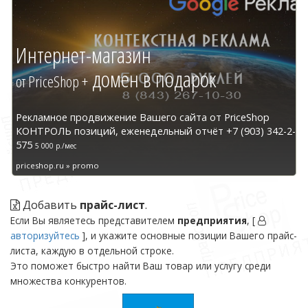
Интернет-магазин
домен в подарок
от PriceShop +
Рекламное продвижение Вашего сайта от PriceShop
КОНТРОЛЬ позиций, еженедельный отчёт +7 (903) 342-2-
575
5 000 р./мес
priceshop.ru » promo
Добавить
прайс-лист
.
Если Вы являетесь представителем
предприятия
, [
авторизуйтесь
], и укажите основные позиции Вашего прайс-
листа, каждую в отдельной строке.
Это поможет быстро найти Ваш товар или услугу среди
множества конкурентов.