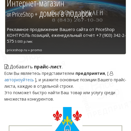
Интернет-магазин
домен в подарок
от PriceShop +
Рекламное продвижение Вашего сайта от PriceShop
КОНТРОЛЬ позиций, еженедельный отчёт +7 (903) 342-2-
575
5 000 р./мес
priceshop.ru » promo
Добавить
прайс-лист
.
Если Вы являетесь представителем
предприятия
, [
авторизуйтесь
], и укажите основные позиции Вашего прайс-
листа, каждую в отдельной строке.
Это поможет быстро найти Ваш товар или услугу среди
множества конкурентов.