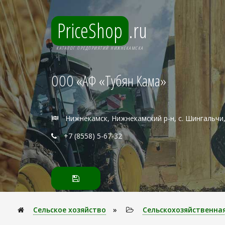
PriceShop
.ru
КАТАЛОГ ПРЕДПРИЯТИЙ НИЖНЕКАМСКА
ООО «АФ «Тубян Кама»
Нижнекамск, Нижнекамский р-н, с. Шингальчи,
+7 (8558) 5-67-32
Сельское хозяйство
»
Сельскохозяйственна