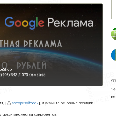
ceShop
(903) 342-2-575
5 000 р./мес
стат
14
не
ия
, [
авторизуйтесь
], и укажите основные позиции
.
у среди множества конкурентов.