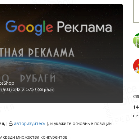
ceShop
(903) 342-2-575
5 000 р./мес
стат
14
не
ия
, [
авторизуйтесь
], и укажите основные позиции
.
у среди множества конкурентов.