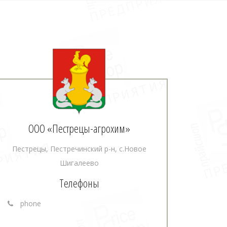
ООО «Пестрецы-агрохим»
Пестрецы, Пестречинский р-н, с.Новое
Шигалеево
Телефоны
phone