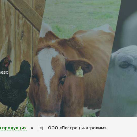
еево
я продукция
»
ООО «Пестрецы-агрохим»