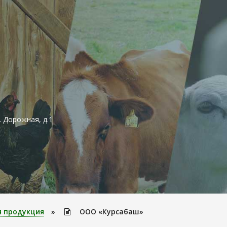
. Дорожная, д.1
я продукция
»
ООО «Курсабаш»