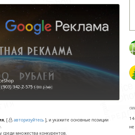
ceShop
(903) 342-2-575
5 000 р./мес
стат
14
ия
, [
авторизуйтесь
], и укажите основные позиции
.
не
у среди множества конкурентов.