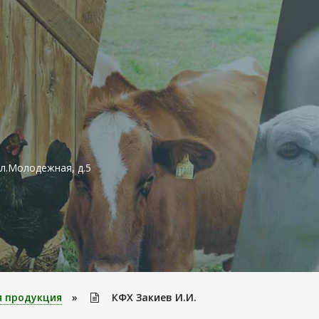
ул.Молодежная, д.5
я продукция
»
КФХ Закиев И.И.