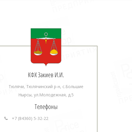
КФХ Закиев И.И.
Тюлячи, Тюлячинский р-н, с.Большие
Нырсы, ул.Молодежная, д.5
Телефоны
+7 (84360) 5-32-22