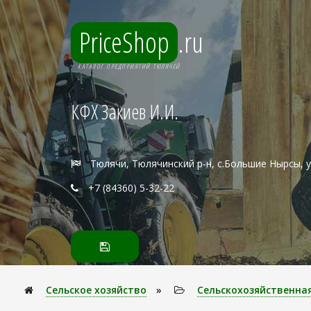
PriceShop
.ru
КАТАЛОГ ПРЕДПРИЯТИЙ ТЮЛЯЧЕЙ
КФХ Закиев И.И.
Тюлячи, Тюлячинский р-н, с.Большие Нырсы, 
+7 (84360) 5-32-22
Сельское хозяйство
»
Сельскохозяйственна