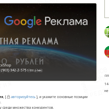
ceShop
(903) 342-2-575
5 000 р./мес
стат
14
не
ия
, [
авторизуйтесь
], и укажите основные позиции
.
у среди множества конкурентов.