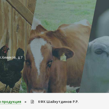
.Химиков, д.7
я продукция
»
КФХ Шайхутдинов Р.Р.