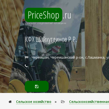
PriceShop
.ru
КАТАЛОГ ПРЕДПРИЯТИЙ ЧЕРЕМШАНА
КФХ Шайхутдинов Р.Р.
Черемшан, Черемшанский р-он, с.Лашманка, ул
---
Сельское хозяйство
»
Сельскохозяйственна