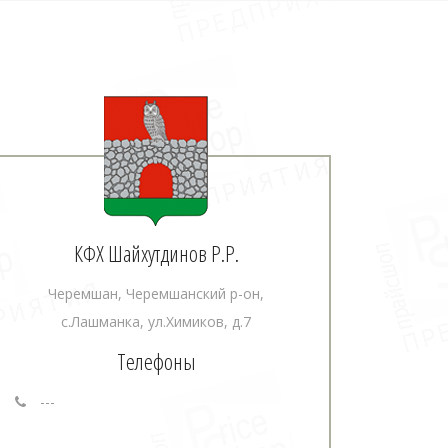
КФХ Шайхутдинов Р.Р.
Черемшан, Черемшанский р-он,
с.Лашманка, ул.Химиков, д.7
Телефоны
---