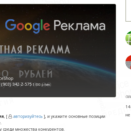
ceShop
(903) 342-2-575
5 000 р./мес
стат
14
не
ия
, [
авторизуйтесь
], и укажите основные позиции
.
у среди множества конкурентов.