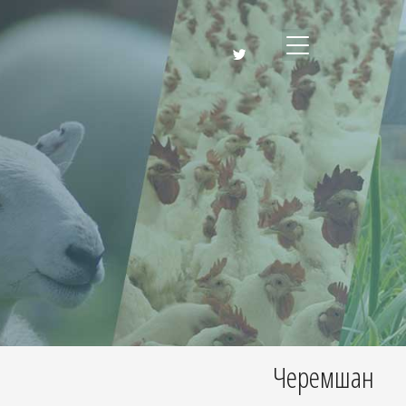
Черемшан