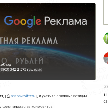
ceShop
(903) 342-2-575
5 000 р./мес
стат
14
ия
, [
авторизуйтесь
], и укажите основные позиции
.
03
у среди множества конкурентов.