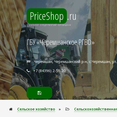
PriceShop
.ru
КАТАЛОГ ПРЕДПРИЯТИЙ ЧЕРЕМШАНА
ГБУ «Черемшанское РГВО»
Черемшан, Черемшанский р-н, с.Черемшан, ул
+7 (84396) 2-51-20
Сельское хозяйство
»
Сельскохозяйственна