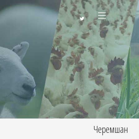
Черемшан