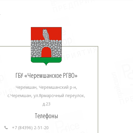
.
ГБУ «Черемшанское РГВО»
Черемшан, Черемшанский р-н,
с.Черемшан, ул.Ярмарочный переулок,
д.23
Телефоны
+7 (84396) 2-51-20