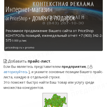
Интернет-магазин
домен в подарок
от PriceShop +
Рекламное продвижение Вашего сайта от PriceShop
КОНТРОЛЬ позиций, еженедельный отчёт +7 (903) 342-2-
575
5 000 р./мес
priceshop.ru » promo
Добавить
прайс-лист
.
Если Вы являетесь представителем
предприятия
, [
авторизуйтесь
], и укажите основные позиции Вашего прайс-
листа, каждую в отдельной строке.
Это поможет быстро найти Ваш товар или услугу среди
множества конкурентов.