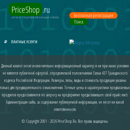
PriceShop
.ru
Бесплатная регистрация
КАТАЛОГ ПРЕДПРИЯТИЙ БОЛЬШИХ КАЙБИЦ
Поиск
ПЛАТНЫЕ УСЛУГИ
Данный каталог носит исключительно информационный характер и ни при каких условиях
не является публичной офертой, определяемой положениями Статьи 437 Гражданского
кодекса Российской Федерации. Размеры, типы, виды и стоимость продукции указаны
только для предварительного ознакомления. Точные цены и характеристики предлагаемых
продуктов предоставляются по запросу на предприятие предаставившее свой прайс-лист.
Администрация сайта, за содержание публикуемой информации, не несет ни какой
ответственности.
© Copyright 2001 - 2026
PriceShop.Ru
. Все права защищены.