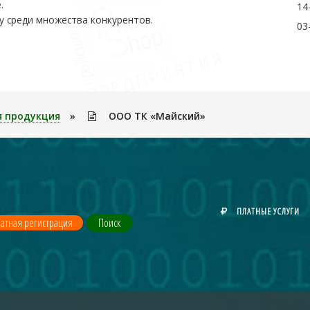
.
14
у среди множества конкурентов.
03
я продукция
»
ООО ТК «Майский»
ПЛАТНЫЕ УСЛУГИ
атная регистрация
Поиск