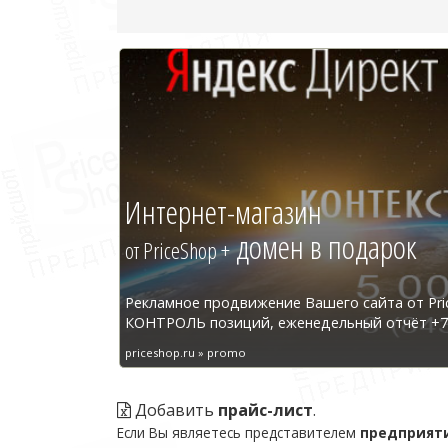
Интернет-магазин
домен в подарок
от PriceShop +
Рекламное продвижение Вашего сайта от Pri
КОНТРОЛЬ позиций, еженедельный отчёт +7 
priceshop.ru » promo
Добавить
прайс-лист
.
Если Вы являетесь представителем
предприят