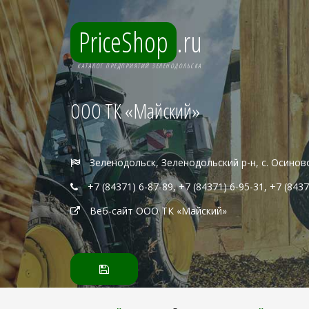
PriceShop
.ru
КАТАЛОГ ПРЕДПРИЯТИЙ ЗЕЛЕНОДОЛЬСКА
ООО ТК «Майский»
Зеленодольск, Зеленодольский р-н, с. Осиново,
+7 (84371) 6-87-89, +7 (84371) 6-95-31, +7 (8437
Веб-сайт ООО ТК «Майский»