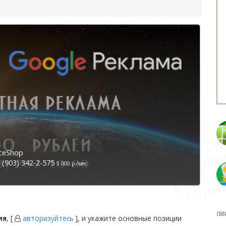
ceShop
(903) 342-2-575
5 000 р./мес
стат
ия
, [
авторизуйтесь
], и укажите основные позиции