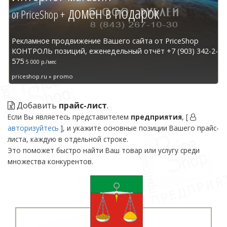
домен в подарок
от PriceShop +
Рекламное продвижение Вашего сайта от PriceShop
КОНТРОЛЬ позиций, еженедельный отчёт +7 (903) 342-2-
575
5 000 р./мес
priceshop.ru » promo
Добавить
прайс-лист
.
Если Вы являетесь представителем
предприятия
, [
авторизуйтесь
], и укажите основные позиции Вашего прайс-
листа, каждую в отдельной строке.
Это поможет быстро найти Ваш товар или услугу среди
множества конкурентов.