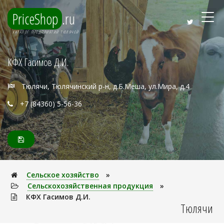
PriceShop
.ru
КАТАЛОГ ПРЕДПРИЯТИЙ ТЮЛЯЧЕЙ
КФХ Гасимов Д.И.
Тюлячи, Тюлячинский р-н, д.Б.Меша, ул.Мира, д.4
+7 (84360) 5-56-36
Сельское хозяйство
»
Сельскохозяйственная продукция
»
КФХ Гасимов Д.И.
Тюлячи