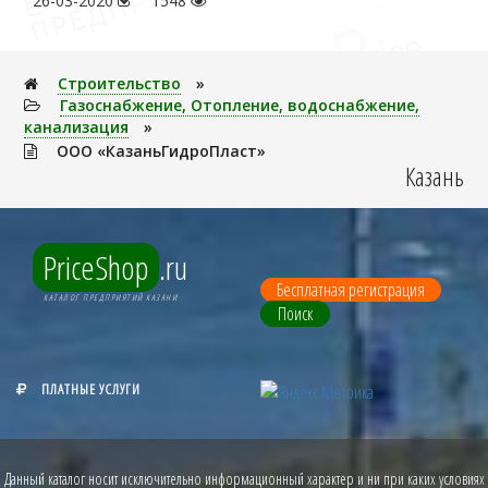
26-03-2020
1548
Строительство
»
Газоснабжение, Отопление, водоснабжение,
канализация
»
ООО «КазаньГидроПласт»
Казань
PriceShop
.ru
Бесплатная регистрация
КАТАЛОГ ПРЕДПРИЯТИЙ КАЗАНИ
Поиск
ПЛАТНЫЕ УСЛУГИ
Данный каталог носит исключительно информационный характер и ни при каких условиях