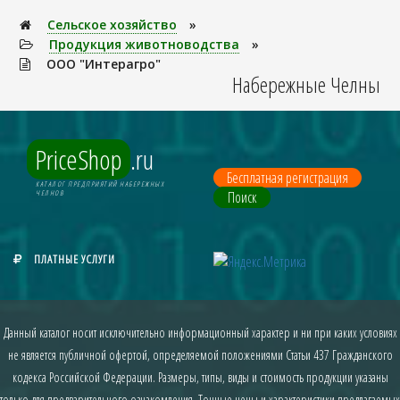
Сельское хозяйство
»
Продукция животноводства
»
ООО "Интерагро"
Набережные Челны
PriceShop
.ru
Бесплатная регистрация
КАТАЛОГ ПРЕДПРИЯТИЙ НАБЕРЕЖНЫХ
Поиск
ЧЕЛНОВ
ПЛАТНЫЕ УСЛУГИ
Данный каталог носит исключительно информационный характер и ни при каких условиях
не является публичной офертой, определяемой положениями Статьи 437 Гражданского
кодекса Российской Федерации. Размеры, типы, виды и стоимость продукции указаны
только для предварительного ознакомления. Точные цены и характеристики предлагаемых