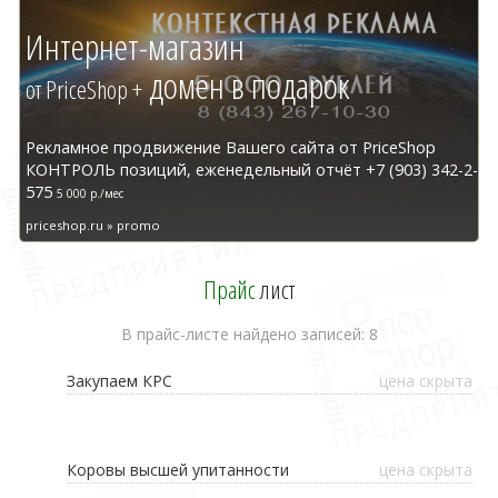
Интернет-магазин
домен в подарок
от PriceShop +
Рекламное продвижение Вашего сайта от PriceShop
КОНТРОЛЬ позиций, еженедельный отчёт +7 (903) 342-2-
575
5 000 р./мес
priceshop.ru » promo
Прайс
лист
В прайс-листе найдено записей: 8
Закупаем КРС
цена скрыта
Коровы высшей упитанности
цена скрыта