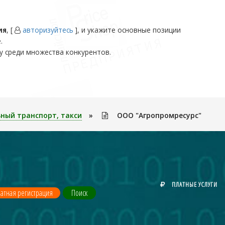
ия
, [
авторизуйтесь
], и укажите основные позиции
.
у среди множества конкурентов.
ный транспорт, такси
»
ООО "Агропромресурс"
ПЛАТНЫЕ УСЛУГИ
атная регистрация
Поиск