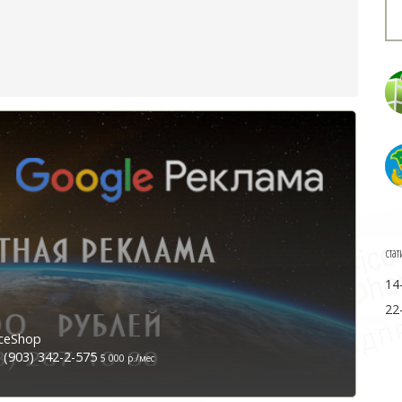
стат
14
22
ceShop
(903) 342-2-575
5 000 р./мес