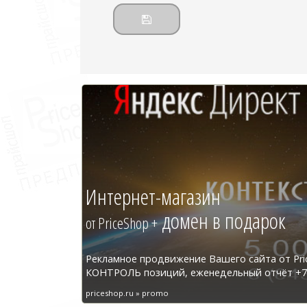
Интернет-магазин
домен в подарок
от PriceShop +
Рекламное продвижение Вашего сайта от Pri
КОНТРОЛЬ позиций, еженедельный отчёт +7 
priceshop.ru » promo