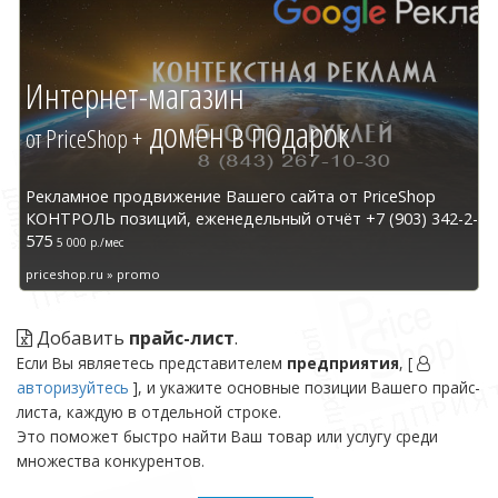
Интернет-магазин
домен в подарок
от PriceShop +
Рекламное продвижение Вашего сайта от PriceShop
КОНТРОЛЬ позиций, еженедельный отчёт +7 (903) 342-2-
575
5 000 р./мес
priceshop.ru » promo
Добавить
прайс-лист
.
Если Вы являетесь представителем
предприятия
, [
авторизуйтесь
], и укажите основные позиции Вашего прайс-
листа, каждую в отдельной строке.
Это поможет быстро найти Ваш товар или услугу среди
множества конкурентов.