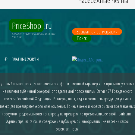
Набережные Челны
PriceShop
.ru
Бесплатная регистрация
КАТАЛОГ ПРЕДПРИЯТИЙ НАБЕРЕЖНЫХ
Поиск
ЧЕЛНОВ
ПЛАТНЫЕ УСЛУГИ
Данный каталог носит исключительно информационный характер и ни при каких условиях
не является публичной офертой, определяемой положениями Статьи 437 Гражданского
кодекса Российской Федерации. Размеры, типы, виды и стоимость продукции указаны
только для предварительного ознакомления. Точные цены и характеристики предлагаемых
продуктов предоставляются по запросу на предприятие предаставившее свой прайс-лист.
Администрация сайта, за содержание публикуемой информации, не несет ни какой
ответственности.