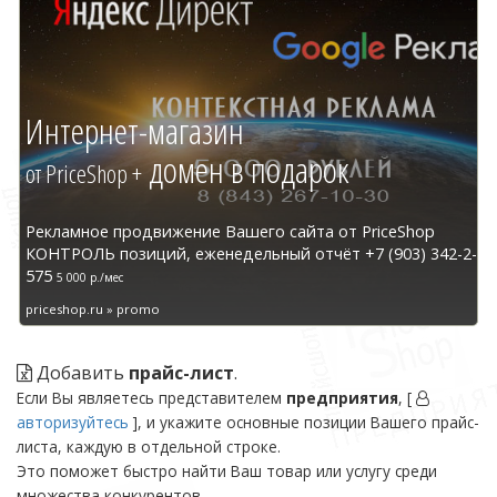
Интернет-магазин
домен в подарок
от PriceShop +
Рекламное продвижение Вашего сайта от PriceShop
КОНТРОЛЬ позиций, еженедельный отчёт +7 (903) 342-2-
575
5 000 р./мес
priceshop.ru » promo
Добавить
прайс-лист
.
Если Вы являетесь представителем
предприятия
, [
авторизуйтесь
], и укажите основные позиции Вашего прайс-
листа, каждую в отдельной строке.
Это поможет быстро найти Ваш товар или услугу среди
множества конкурентов.