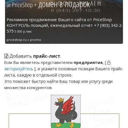
домен в подарок
от PriceShop +
Рекламное продвижение Вашего сайта от PriceShop
КОНТРОЛЬ позиций, еженедельный отчёт +7 (903) 342-2-
575
5 000 р./мес
priceshop.ru » promo
Добавить
прайс-лист
.
Если Вы являетесь представителем
предприятия
, [
авторизуйтесь
], и укажите основные позиции Вашего прайс-
листа, каждую в отдельной строке.
Это поможет быстро найти Ваш товар или услугу среди
множества конкурентов.