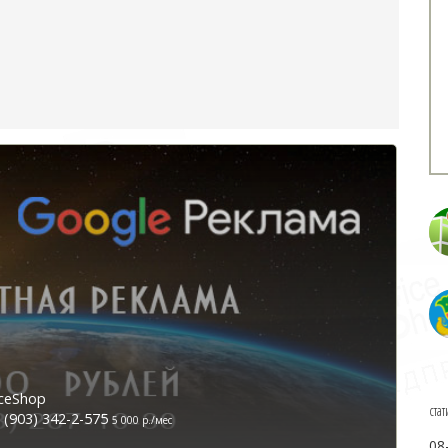
ceShop
стат
(903) 342-2-575
5 000 р./мес
08