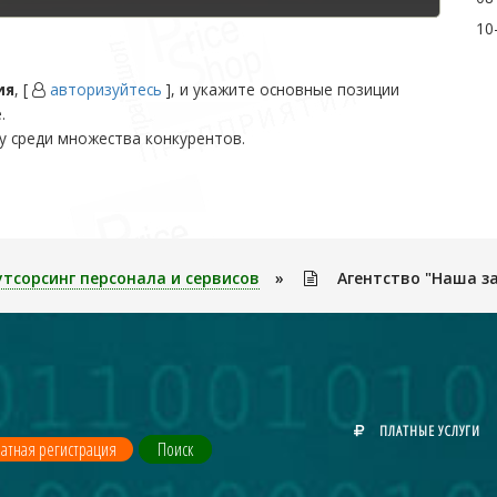
10
ия
, [
авторизуйтесь
], и укажите основные позиции
.
у среди множества конкурентов.
утсорсинг персонала и сервисов
»
Агентство "Наша з
ПЛАТНЫЕ УСЛУГИ
атная регистрация
Поиск