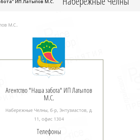
Набережные Челны
абота" ИП Латыпов М.С.
ов М.С..
Агентство "Наша забота" ИП Латыпов
М.С.
Набережные Челны, б-р, Энтузиастов, д.
11, офис 1304
Телефоны