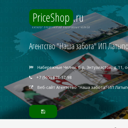
PriceShop
.ru
КАТАЛОГ ПРЕДПРИЯТИЙ НАБЕРЕЖНЫХ ЧЕЛНОВ
Агентство "Наша забота" ИП Латыпо
Набережные Челны, б-р, Энтузиастов, д. 11, 
+7 (965) 628-12-98
Веб-сайт Агентство "Наша забота" ИП Латып