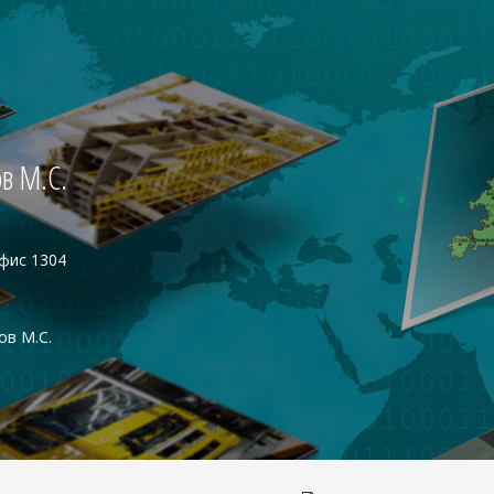
в М.С.
офис 1304
ов М.С.