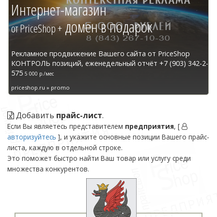
Интернет-магазин
домен в подарок
от PriceShop +
Рекламное продвижение Вашего сайта от PriceShop
КОНТРОЛЬ позиций, еженедельный отчёт +7 (903) 342-2-
575
5 000 р./мес
priceshop.ru » promo
Добавить
прайс-лист
.
Если Вы являетесь представителем
предприятия
, [
авторизуйтесь
], и укажите основные позиции Вашего прайс-
листа, каждую в отдельной строке.
Это поможет быстро найти Ваш товар или услугу среди
множества конкурентов.