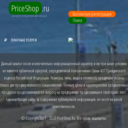
PriceShop
.ru
Бесплатная регистрация
КАТАЛОГ ПРЕДПРИЯТИЙ КАЗАНИ
Поиск
ПЛАТНЫЕ УСЛУГИ
Данный каталог носит исключительно информационный характер и ни при каких условиях
не является публичной офертой, определяемой положениями Статьи 437 Гражданского
кодекса Российской Федерации. Размеры, типы, виды и стоимость продукции указаны
только для предварительного ознакомления. Точные цены и характеристики предлагаемых
продуктов предоставляются по запросу на предприятие предаставившее свой прайс-лист.
Администрация сайта, за содержание публикуемой информации, не несет ни какой
ответственности.
© Copyright 2001 - 2026
PriceShop.Ru
. Все права защищены.