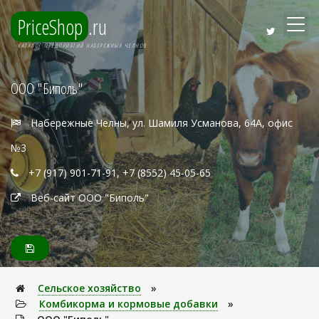
PriceShop
.ru
КАТАЛОГ ПРЕДПРИЯТИЙ НАБЕРЕЖНЫХ ЧЕЛНОВ
ООО "Биполь"
Набережные Челны, ул. Шамиля Усманова, 64А, офис
№3
+7 (917) 901-71-91, +7 (8552) 45-05-65
Веб-сайт ООО "Биполь"
Сельское хозяйство
»
Комбикорма и кормовые добавки
»