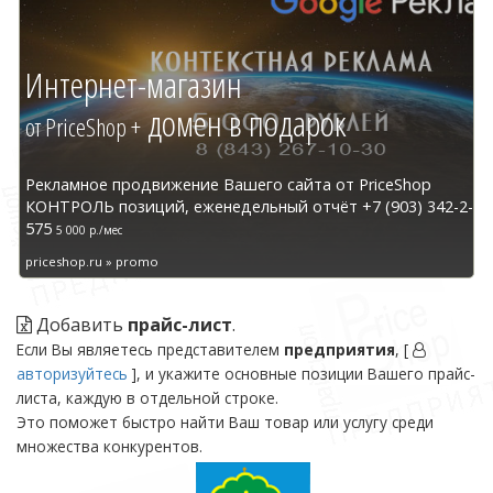
Интернет-магазин
домен в подарок
от PriceShop +
Рекламное продвижение Вашего сайта от PriceShop
КОНТРОЛЬ позиций, еженедельный отчёт +7 (903) 342-2-
575
5 000 р./мес
priceshop.ru » promo
Добавить
прайс-лист
.
Если Вы являетесь представителем
предприятия
, [
авторизуйтесь
], и укажите основные позиции Вашего прайс-
листа, каждую в отдельной строке.
Это поможет быстро найти Ваш товар или услугу среди
множества конкурентов.