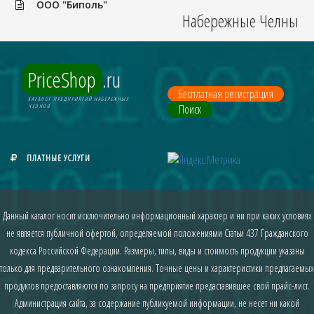
ООО "Биполь"
Набережные Челны
PriceShop
.ru
Бесплатная регистрация
КАТАЛОГ ПРЕДПРИЯТИЙ НАБЕРЕЖНЫХ
Поиск
ЧЕЛНОВ
ПЛАТНЫЕ УСЛУГИ
Данный каталог носит исключительно информационный характер и ни при каких условиях
не является публичной офертой, определяемой положениями Статьи 437 Гражданского
кодекса Российской Федерации. Размеры, типы, виды и стоимость продукции указаны
только для предварительного ознакомления. Точные цены и характеристики предлагаемых
продуктов предоставляются по запросу на предприятие предаставившее свой прайс-лист.
Администрация сайта, за содержание публикуемой информации, не несет ни какой