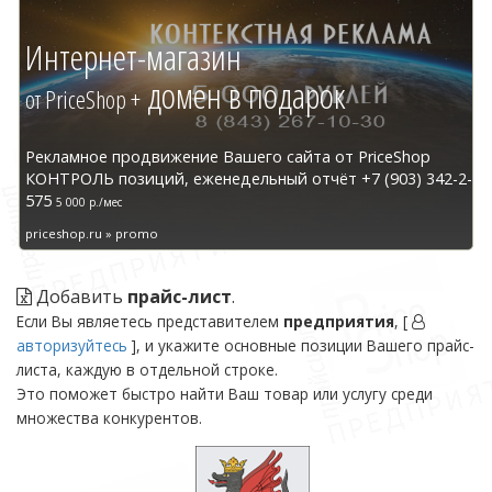
Интернет-магазин
домен в подарок
от PriceShop +
Рекламное продвижение Вашего сайта от PriceShop
КОНТРОЛЬ позиций, еженедельный отчёт +7 (903) 342-2-
575
5 000 р./мес
priceshop.ru » promo
Добавить
прайс-лист
.
Если Вы являетесь представителем
предприятия
, [
авторизуйтесь
], и укажите основные позиции Вашего прайс-
листа, каждую в отдельной строке.
Это поможет быстро найти Ваш товар или услугу среди
множества конкурентов.