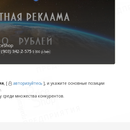
ceShop
(903) 342-2-575
5 000 р./мес
ия
, [
авторизуйтесь
], и укажите основные позиции
.
у среди множества конкурентов.