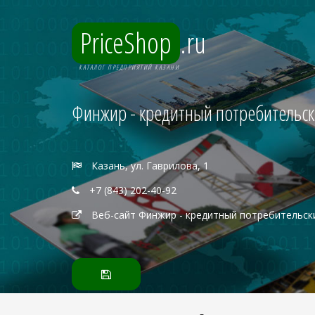
PriceShop
.ru
КАТАЛОГ ПРЕДПРИЯТИЙ КАЗАНИ
Финжир - кредитный потребительск
Казань, ул. Гаврилова, 1
+7 (843) 202-40-92
Веб-сайт Финжир - кредитный потребительск