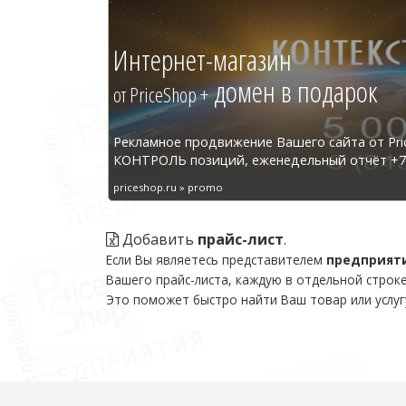
Интернет-магазин
домен в подарок
от PriceShop +
Рекламное продвижение Вашего сайта от Pri
КОНТРОЛЬ позиций, еженедельный отчёт +7 
priceshop.ru » promo
Добавить
прайс-лист
.
Если Вы являетесь представителем
предприят
Вашего прайс-листа, каждую в отдельной строке
Это поможет быстро найти Ваш товар или услуг