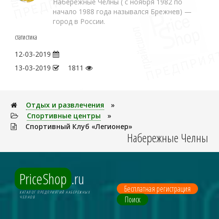
Набережные Челны ( с ноября 1982 по
начало 1988 года назывался Брежнев) —
город в России.
статистика
12-03-2019
13-03-2019
1811
Отдых и развлечения
»
Спортивные центры
»
Спортивный Клуб «Легионер»
Набережные Челны
PriceShop
.ru
Бесплатная регистрация
КАТАЛОГ ПРЕДПРИЯТИЙ НАБЕРЕЖНЫХ
Поиск
ЧЕЛНОВ