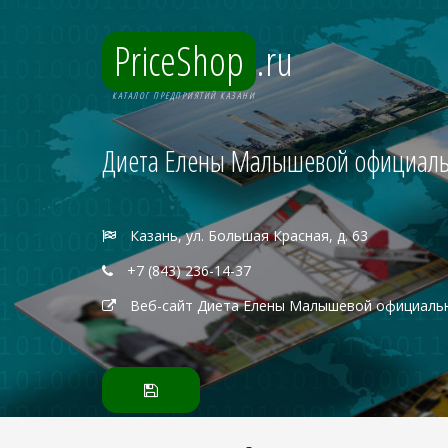
PriceShop
.ru
КАТАЛОГ ПРЕДПРИЯТИЙ КАЗАНИ
Диета Елены Малышевой официаль
Казань, ул. Большая Красная, д. 63
+7 (843) 236-14-37
Веб-сайт Диета Елены Малышевой официаль