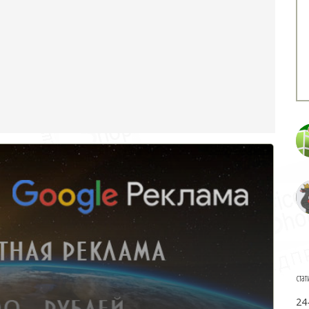
стат
24