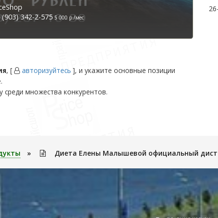
ceShop
26
(903) 342-2-575
5 000 р./мес
ия
, [
авторизуйтесь
], и укажите основные позиции
.
у среди множества конкурентов.
дукты
»
Диета Елены Малышевой официальный дист