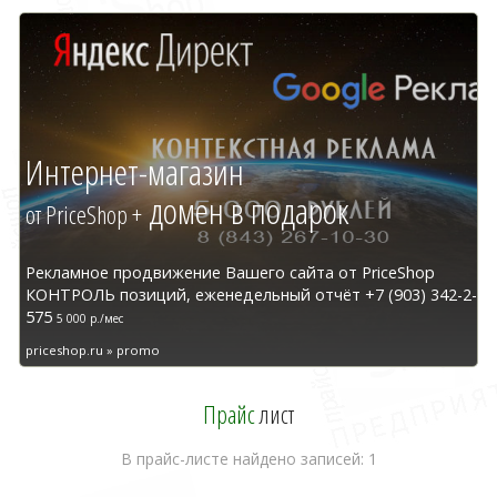
Интернет-магазин
домен в подарок
от PriceShop +
Рекламное продвижение Вашего сайта от PriceShop
КОНТРОЛЬ позиций, еженедельный отчёт +7 (903) 342-2-
575
5 000 р./мес
priceshop.ru » promo
Прайс
лист
В прайс-листе найдено записей: 1