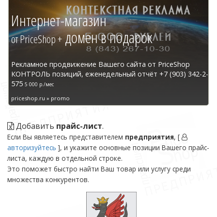
Интернет-магазин
домен в подарок
от PriceShop +
Рекламное продвижение Вашего сайта от PriceShop
КОНТРОЛЬ позиций, еженедельный отчёт +7 (903) 342-2-
575
5 000 р./мес
priceshop.ru » promo
Добавить
прайс-лист
.
Если Вы являетесь представителем
предприятия
, [
авторизуйтесь
], и укажите основные позиции Вашего прайс-
листа, каждую в отдельной строке.
Это поможет быстро найти Ваш товар или услугу среди
множества конкурентов.