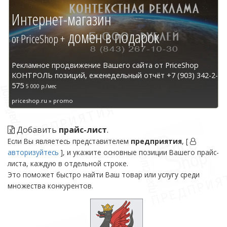
Интернет-магазин
домен в подарок
от PriceShop +
Рекламное продвижение Вашего сайта от PriceShop
КОНТРОЛЬ позиций, еженедельный отчёт +7 (903) 342-2-
575
5 000 р./мес
priceshop.ru » promo
Добавить
прайс-лист
.
Если Вы являетесь представителем
предприятия
, [
авторизуйтесь
], и укажите основные позиции Вашего прайс-
листа, каждую в отдельной строке.
Это поможет быстро найти Ваш товар или услугу среди
множества конкурентов.