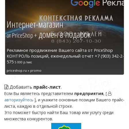
Интернет-магазин
домен в подарок
от PriceShop +
Рекламное продвижение Вашего сайта от PriceShop
КОНТРОЛЬ позиций, еженедельный отчёт +7 (903) 342-2-
575
5 000 р./мес
priceshop.ru » promo
Добавить
прайс-лист
.
Если Вы являетесь представителем
предприятия
, [
авторизуйтесь
], и укажите основные позиции Вашего прайс-
листа, каждую в отдельной строке.
Это поможет быстро найти Ваш товар или услугу среди
множества конкурентов.