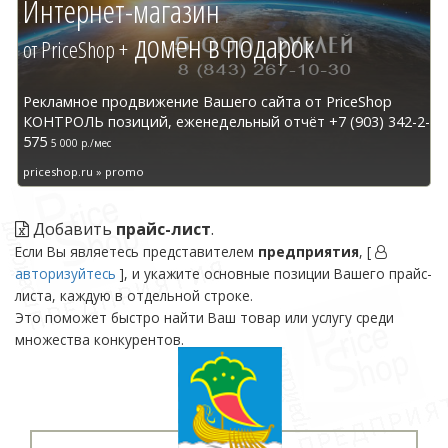
Интернет-магазин
домен в подарок
от PriceShop +
Рекламное продвижение Вашего сайта от PriceShop
КОНТРОЛЬ позиций, еженедельный отчёт +7 (903) 342-2-
575
5 000 р./мес
priceshop.ru » promo
Добавить
прайс-лист
.
Если Вы являетесь представителем
предприятия
, [
авторизуйтесь
], и укажите основные позиции Вашего прайс-
листа, каждую в отдельной строке.
Это поможет быстро найти Ваш товар или услугу среди
множества конкурентов.