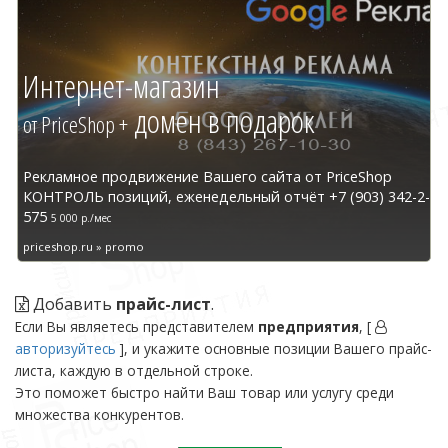
Интернет-магазин
домен в подарок
от PriceShop +
Рекламное продвижение Вашего сайта от PriceShop
КОНТРОЛЬ позиций, еженедельный отчёт +7 (903) 342-2-
575
5 000 р./мес
priceshop.ru » promo
Добавить
прайс-лист
.
Если Вы являетесь представителем
предприятия
, [
авторизуйтесь
], и укажите основные позиции Вашего прайс-
листа, каждую в отдельной строке.
Это поможет быстро найти Ваш товар или услугу среди
множества конкурентов.