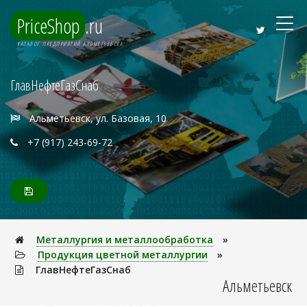
PriceShop
.ru
КАТАЛОГ ПРЕДПРИЯТИЙ АЛЬМЕТЬЕВСКА
ГлавНефтеГазСнаб
Альметьевск, ул. Базовая, 10
+7 (917) 243-69-72
Металлуpгия и металлообработка
»
Продукция цветной металлургии
»
ГлавНефтеГазСнаб
Альметьевск