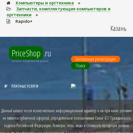
Компьютеры и оргтехника
»
Запчасти, комплектующие компьютеров и
оргтехники
»
Rapido+
Казань
PriceShop
.ru
Бесплатная регистрация
КАТАЛОГ ПРЕДПРИЯТИЙ КАЗАНИ
Поиск
ПЛАТНЫЕ УСЛУГИ
Данный каталог носит исключительно информационный характер и ни при каких условиях
не является публичной офертой, определяемой положениями Статьи 437 Гражданского
кодекса Российской Федерации. Размеры, типы, виды и стоимость продукции указаны
только для предварительного ознакомления. Точные цены и характеристики предлагаемых