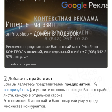
Интернет-магазин
домен в подарок
от PriceShop +
Рекламное продвижение Вашего сайта от PriceShop
КОНТРОЛЬ позиций, еженедельный отчёт +7 (903) 342-2-
575
5 000 р./мес
priceshop.ru » promo
Добавить
прайс-лист
.
Если Вы являетесь представителем
предприятия
, [
авторизуйтесь
], и укажите основные позиции Вашего прайс-
листа, каждую в отдельной строке.
Это поможет быстро найти Ваш товар или услугу среди
множества конкурентов.